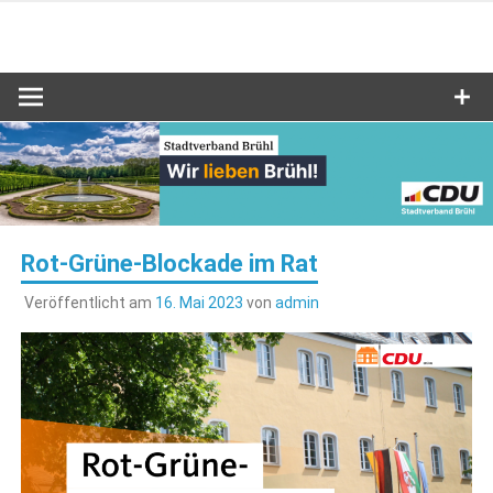
Zum
Inhalt
Stadtverband Brühl
CDU Brühl
springen
Rot-Grüne-Blockade im Rat
Veröffentlicht am
16. Mai 2023
von
admin