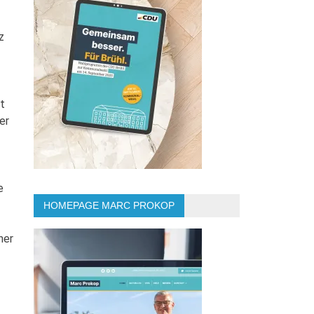
z
t
er
e
HOMEPAGE MARC PROKOP
ner