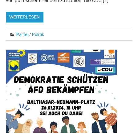
von politischem Handeln zu stellen“ Die CDU […]
WEITERLESEN
Partei
/
Politik